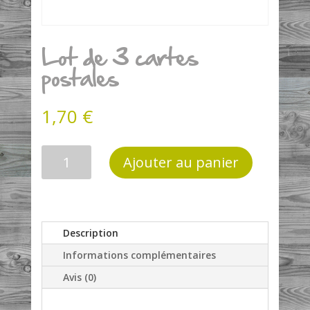
Lot de 3 cartes
postales
1,70
€
quantité
Ajouter au panier
de
Lot
de
3
cartes
Description
postales
Informations complémentaires
Avis (0)