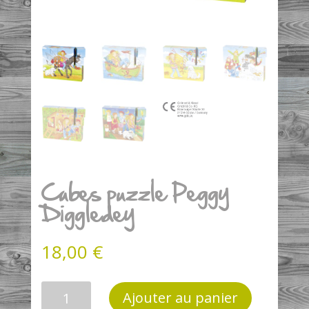
Cubes puzzle Peggy
Diggledey
18,00
€
quantité
Ajouter au panier
de