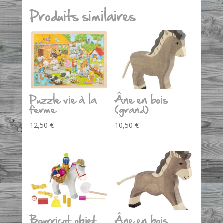
Produits similaires
Puzzle vie à la
Âne en bois
ferme
(grand)
12,50
€
10,50
€
Bourricot objet
Âne en bois