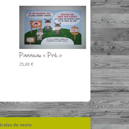
Panneau « Pré »
25,00
€
érales de vente