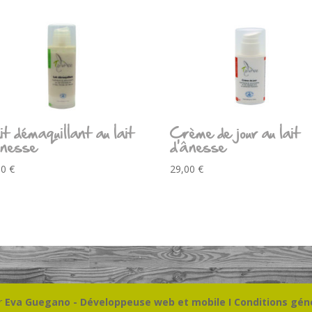
t démaquillant au lait
Crème de jour au lait
ânesse
d’ânesse
00
€
29,00
€
r
Eva Guegano - Développeuse web et mobile
I Conditions gén