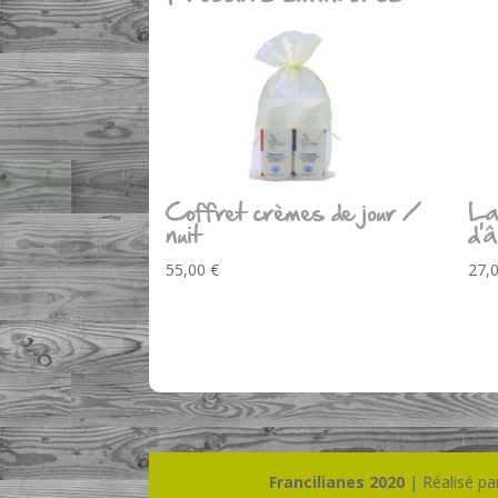
Coffret crèmes de jour /
Lai
nuit
d’
55,00
€
27,
Francilianes 2020
| Réalisé pa