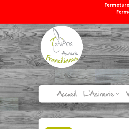
Fermeture 
Ferme
Accueil
L’Asinerie
V